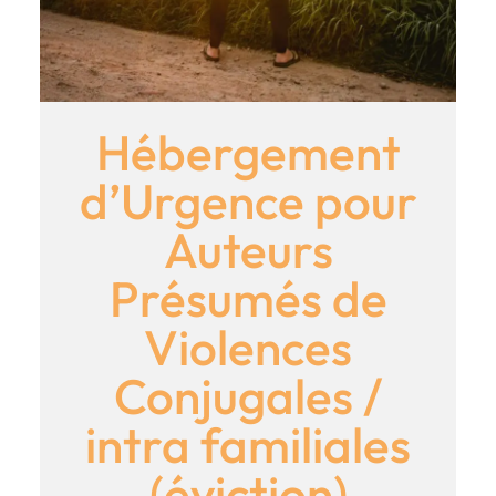
Hébergement
d’Urgence pour
Auteurs
Présumés de
Violences
Conjugales /
intra familiales
(éviction)