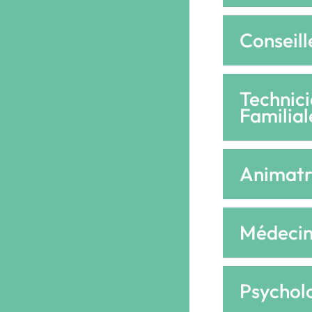
Conseill
Technici
Familial
Animatr
Médeci
Psychol