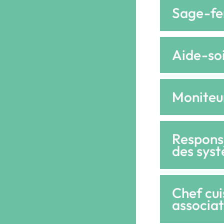
Sage-f
Aide-so
Moniteu
Responsa
des sys
Chef cui
associat