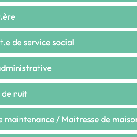
r.ère
t.e de service social
dministrative
 de nuit
e maintenance / Maitresse de maiso