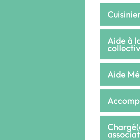
Cuisinie
Aide à l
collecti
Aide Mé
Accompa
Chargé(e
associat