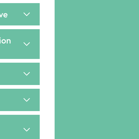
ive
ion